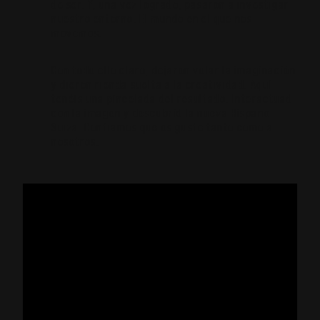
de ser. Y, una vez logrado, pasaron a investigar
nuestro entorno. El mundo en el que nos
movemos.
Con todo ello claro, dejaron volar la imaginación
y dieron rienda suelta a la creatividad. Aquí
tenéis una pincelada del resultado. Interactuad
con la imagen y descubrid la nueva Hispano
Suiza. Confiamos que os guste tanto como a
nosotros.