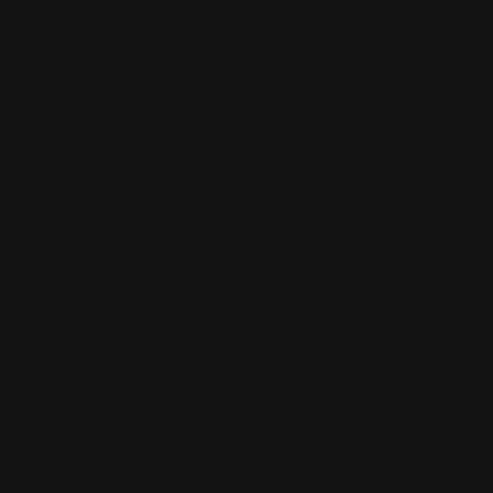
Una de estas mejoras, es la utilización de la
fibra de carbono en los Hispano Suiza Carmen (y
sus versiones posteriores), que no sólo afecta a
piezas concretas del vehículo, sino a toda su
estructura y su recubrimiento exterior. Un uso
más que evidente en el caso del Hispano Suiza
Carmen Boulogne, que cuenta con un
recubrimiento de fibra vista.
La fibra de carbono es un material muy deseado,
pero difícilmente aplicable, ya que la técnica
que requiere necesita de una parte manual que
no puede replicarse para tandas de producción
muy elevadas. Sólo puede aplicarse
correctamente cuando los vehículos son
tratados con mucho mimo, y cuando son vistos
como algo más que un medio de transporte:
como una obra de arte, una pieza de
coleccionista.