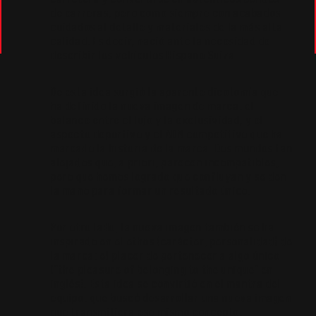
de carreras, pero como siempre con acabados
cuidados al detalle y materiales de la más alta
calidad. Es decir, nació ante la necesidad de
describir los vehículos Hispano Suiza.
De esta idea surgió la aparente dicotomía que
ha definido la nueva imagen de marca: el
balance entre el lujo y la exclusividad, y el
aspecto deportivo y el ADN competitivo que ha
marcado la historia de la marca. Dos mundos tan
alejados que, a priori, parecen incompatibles,
pero que hemos logrado que confluyan y se den
la mano para formar un resultado único.
Por otro lado, la nueva imagen también se ha
inspirado en el ethos (carácter, personalidad) de
la marca: el placer de pertenecer a algo único
(“the pleasure of belonging to the unique” en
inglés). Esta idea se convirtió en el mantra del
equipo, que buscó desarrollar una nueva imagen
que transmitiera ese mismo concepto.