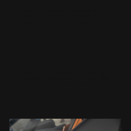
los vehículos. En los últimos años, con la
aparición de nuevas tecnologías y la
automatización de muchos procesos, estos
departamentos han sido capaces de desarrollar
nuevos materiales que han supuesto un antes y
un después en el sector de la automoción.
Uno de ellos es la fibra de carbono, un material
proveniente de la aeronáutica, tremendamente
ligero pero muy resistente, que se ha
convertido en una pieza indispensable en la alta
competición. Compuesta por hilos de fibra y
resina, la fibra de carbono tiene una relación
entre sus propiedades mecánicas y su densidad
que la hacen muy ventajosa al convertirla en un
material muy deseado para cualquier vehículo.