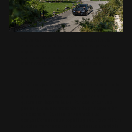
Sin embargo, queríamos que la experiencia
comenzara mucho antes. Teníamos que ser
capaces de trasladar esa explosión de
sensaciones a lo digital, mediante nuestro
mejor escaparate: nuestra página web.
El site corporativo es la ventana al mundo de la
marca. Es el pequeño agujero en la pared por el
que ver qué se cuece dentro. Qué es y qué
quiere ser Hispano Suiza. Por eso, crear una
página que nos representara de principio a fin,
era esencial. Desarrollar una web que
compartiera nuestro espíritu y que transmitiera
nuestra manera de ser y de actuar, elevando la
experiencia de usuario.