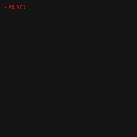
VOLVER
LA FIBRA DE CARBONO: EL
MATERIAL MÁS DESEADO
Si algo destaca en el mundo de la competición,
es su necesidad constante de evolucionar y
desarrollar nuevos productos, técnicas y
sistemas. Porque, para conseguir que un
vehículo destaque por encima del resto y logre
la victoria, necesita ser más rápido, manejable
y seguro.
Por ello, los equipos dedican gran parte de sus
recursos (económicos, de tiempo y de personal)
a reforzar su departamento de I+D, que será el
máximo responsable del desarrollo y mejora de