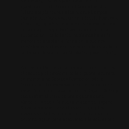
Sin embargo, se nos planteaba un reto
apasionante: mientras mirábamos hacia el
futuro adaptándonos a los nuevos tiempos,
también queríamos seguir rindiéndole homenaje
al heritage y la historia de nuestra marca, una
de las mayores y más ricas del mundo de la
automoción. Por lo tanto, debíamos hallar la
manera de adaptar la forma en la que nos
mostrábamos al mundo, sin perder la esencia de
la Hispano Suiza de Damián Mateu y Marc Birkigt.
Por ese motivo, acordamos mantener intactos
el escudo y el emblema de la cigüeña, acuñado
en memoria de Georges Guynemer, piloto
francés que formaba parte de un escuadrón de
aviación que montaban motores Hispano Suiza y
que usaban el trazo de una cigüeña como
símbolo. Es decir, la nueva imagen de Hispano
Suiza debía mantener el mismo logo y los
mismos símbolos, aunque enriquecidos en el
entorno digital para adaptarse a la actualidad.