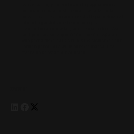
este espacio, y convirtieron la página web en
una experiencia en sí misma. Trasladaron la
nueva identidad corporativa de Hispano Suiza al
site, otorgándole un dinamismo que
transmitiera velocidad, pero también lujo. Así,
cualquier persona que visite nuestro espacio
web podrá disfrutar de todos los elementos que
forman parte del ADN de nuestra marca. Una
marca en constante evolución.
COMPARTIR