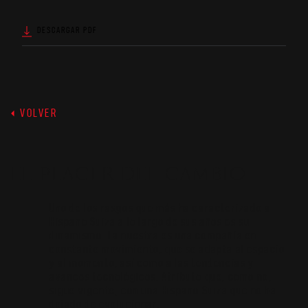
DESCARGAR PDF
VOLVER
EL PLACER DEL CAMBIO
Uno de los rasgos que más ha caracterizado a
Hispano Suiza a lo largo de sus años es su
dinamismo. La nuestra es una compañía en
constante movimiento, que se adapta al espacio
y al momento, así como a las tendencias y
avances tecnológicos. Atributo que, como no,
sigue vigente, con una Hispano Suiza que no ha
dejado de evolucionar.