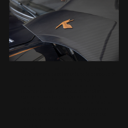
Gran parte del desarrollo creado en Hispano
Suiza proviene directamente de la competición.
Nuestro equipo ha trabajado (y sigue
trabajando) en distintas competiciones
automovilísticas, en las que desarrollan o
aplican nuevas tecnologías a los vehículos.
Estas competiciones son el banco de fábricas
para Hispano Suiza, que puede aplicar estas
mejoras en sus hypercars, asegurando que
éstos están así, a la vanguardia de la
tecnología.