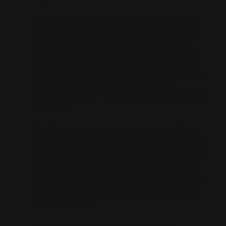
Desde el renacimiento de la marca en 2019, el
mundo ha cambiado casi por completo. Hemos
tenido que adaptarnos a nuevas formas de
trabajo, hemos desarrollado nuevos hábitos y
hasta nuestra manera de comunicarnos se ha
transformado. Por ese motivo, Hispano Suiza ha
tenido que hacer frente a una serie de
necesidades fruto de un nuevo panorama global
(y digital).
Una forma de satisfacer estas necesidades ha
sido el replanteamiento, diseño y desarrollo de
una nueva imagen corporativa, que represente
fielmente el ADN de nuestra marca, así como
nuestra personalidad y mirada al futuro. Todo
esto, por supuesto, de acuerdo con el momento
actual y las tendencias que van a definir los
próximos años.