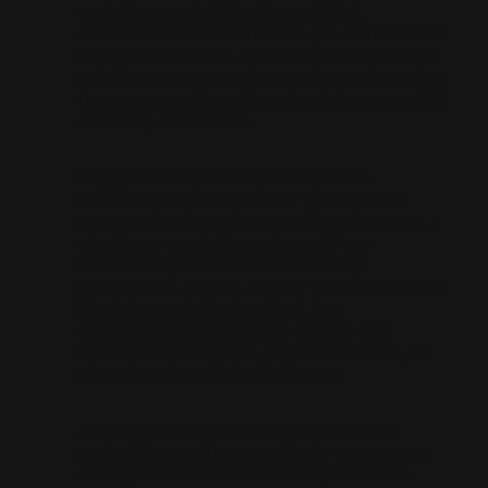
verdaderamente único. Esa unicidad,
característica de los artistas que se atrevieron
a romper los moldes, fue la responsable de que
pudiéramos soñar con las luces y sombras o los
trazos provocadores de genios únicos como Dalí
o Picasso, entre otros.
Hoy, quienes supieron apostar por ese
atrevimiento, pueden contar con sus obras
como parte de su patrimonio. Unas obras que, a
ojos de ese mundo homogéneo del que
hablábamos, son consideradas un lujo
inalcanzable. Aún así, el error es concebir como
lujo únicamente la pieza final. Tan
extraordinaria es esa pieza como lo es el
acercamiento de quien, a contracorriente, se
atrevió a salirse de lo establecido.
Así pues, lo fácil o lo accesible es aquello
replicable, aquello que se diseña una vez para
ser copiado tantas veces como personas lo