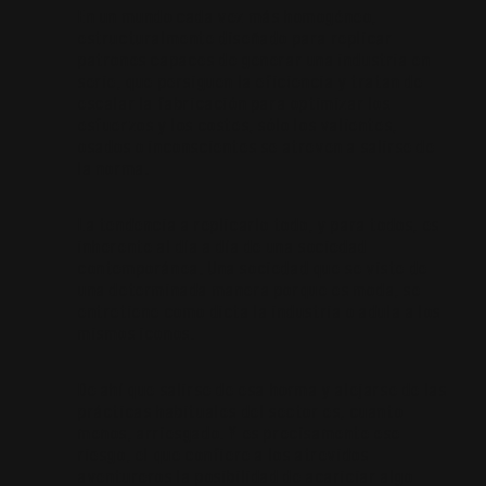
En un mundo cada vez más homogéneo,
estructuralmente diseñado para replicar
patrones capaces de generar una industria en
serie, que persiguen la eficiencia y tratan de
escalar la fabricación para optimizar los
esfuerzos y los costes, sólo los valientes,
osados o inconscientes se atreven a salirse de
la norma.
La tendencia a replicarlo todo, y para todos, es
inherente al día a día de una sociedad
contemporánea. Una sociedad que se viste de
una determinada manera porque es moda, se
entretiene como dicta la industria o adula a los
mismos iconos.
De ahí que salirse de esa horma y alejarse de las
prácticas habituales del sector es, cuanto
menos, arriesgado. Y es precisamente ese
riesgo, el que confiere a los atrevidos
aventureros la posibilidad de acariciar algo