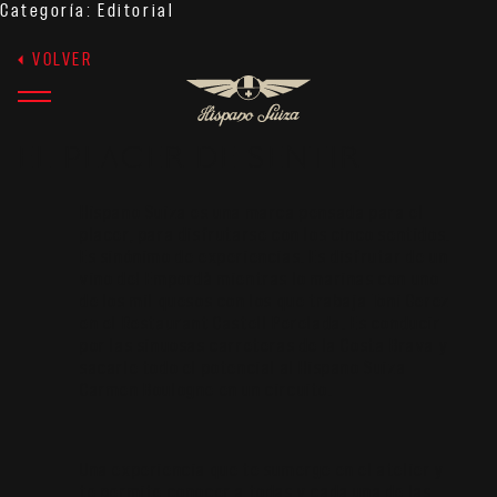
Categoría:
Editorial
VOLVER
EL PLACER DE SENTIR
Hispano Suiza es una marca pensada para el
placer, para disfrutarse con los cinco sentidos.
Es sinónimo de experiencias. Es disfrutar de un
vino del Empordà mientras lo marinas con uno
de los mil quesos con los que trabaja Toni Gerez
en el Restaurant Castell Perelada. Es conducir
por las sinuosas carreteras de la Costa Brava y
sacarle todo el potencial al Hispano Suiza
Carmen Boulogne en un circuito.
Una experiencia que te sumerge en el atelier y
te permite conocer a todas y cada una de las