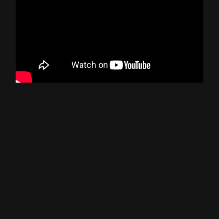
La voluntad firme de seguir mejorando y
evolucionando es sólo una prueba más de la
perseverancia de Hispano Suiza. Continuaremos
trabajando con la mirada puesta en nuevos
proyectos a corto, medio y largo plazo. Pronto
empezaremos a descubrirlos.
COMPARTIR