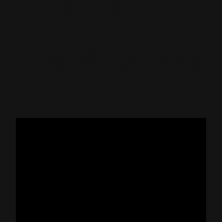
deseen. Contrariamente, algo único se perfila
en una ocasión sin posibilidad de repetirse.
Hispano Suiza, ya desde sus orígenes, se erige
como antídoto para lograr esa codiciada y
buscada unicidad, ese hecho diferenciador que
nos permite seguir soñando con la excelencia y
la singularidad. Su objetivo: encontrar la belleza
en aquello diferente, en aquello único.