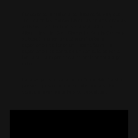
Conociendo la historia de Hispano Suiza y que
fue una de las marcas favoritas de aristócratas,
artistas e intelectuales del siglo XX, como
Albert Einstein, Coco Channel o Paul McCartney,
se buscó transmitir qué significaba la
experiencia de tener un Hispano Suiza. La
experiencia de conducir un vehículo de serie
limitada. La experiencia de pertenecer a algo
único.
Cada propuesta, cada pequeño cambio, ha sido
pensado y estudiado al detalle. Nada se ha
dejado al azar. Nada ha sido casualidad.