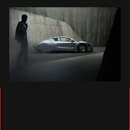
La nueva imagen se ha inspirado en dos
elementos básicos de la estructura de la marca.
Por un lado, en la idea del “hyperlux”, un término
que acuñó Hispano Suiza y que es el resultado de
unir los términos “hypercar” y “luxury”. Este
concepto nació ante la necesidad de describir
vehículos deportivos, capaces de domar la
carretera y convertirse en auténticos bólidos