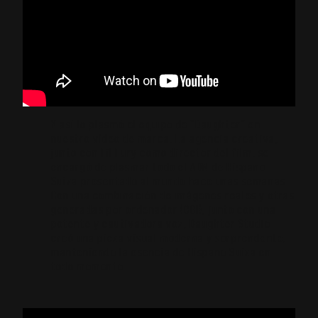
Y así lo plasmó el equipo de “Daughter” en
nuestro vídeo de marca. La agencia creativa,
junto con Fil Fury como director del film, se
encargó de plasmar todo el ADN de Hispano
Suiza presentado al mundo hace unas semanas.
Con una combinación de imágenes reales y otras
generadas por ordenador (CGI), junto con una
potente y cautivadora voz, Daughter Studio
creó una pieza visual moderna y sorprendente,
manteniendo la esencia de Hispano Suiza en
todo momento.