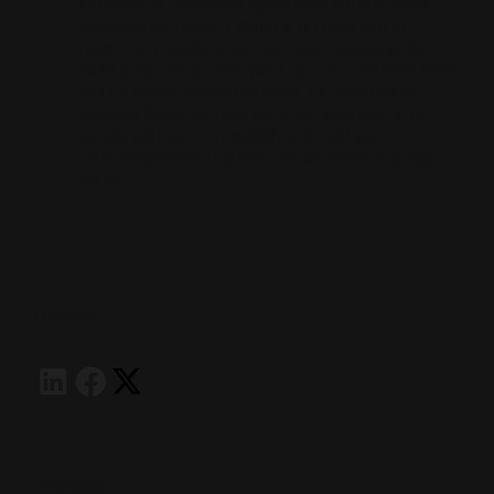
carbono en todos sus hypercars porque cada
vehículo es hecho a mano y tratado con el
respecto y cuidado que merece, asegurando
cada pequeño detalle para que el resultado final
sea un sueño hecho realidad. La filosofía de
Hispano Suiza se basa en crear obras de arte,
piezas únicas e irrepetibles. De ahí que
reivindiquemos el placer de pertenecer a algo
único.
COMPARTIR
DESCARGAS