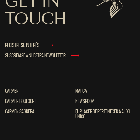
GET IN
TOUCH
REGISTRE SU INTERÉS
SUSCRÍBASE A NUESTRA NEWSLETTER
CARMEN
CARMEN
MARCA
MARCA
CARMEN BOULOGNE
CARMEN BOULOGNE
NEWSROOM
NEWSROOM
CARMEN SAGRERA
CARMEN SAGRERA
EL PLACER DE PERTENECER A ALGO ÚNIC
EL PLACER DE PERTENECER A ALGO
ÚNICO