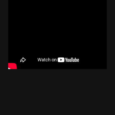
Para ello, el equipo de “FutureBrand” se
sumergió en Hispano Suiza. Se empapó de
nuestra historia, de quiénes fuimos, quiénes
somos y de nuestra mirada al futuro. Estudió
nuestra manera de trabajar y a nuestro público.
Conoció a nuestro equipo y las inquietudes de
todas las personas que formamos la marca. En
definitiva, se dedicó a entender nuestra razón