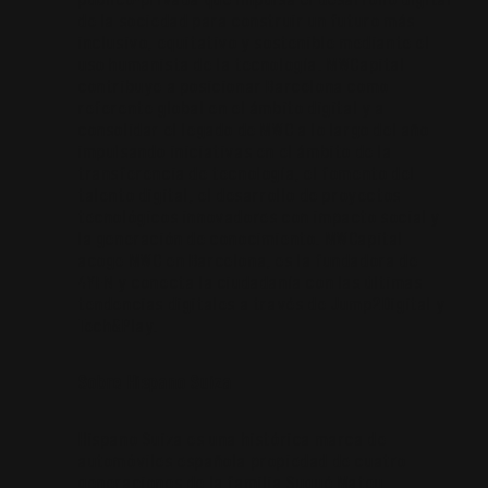
de la sociedad para construir un futuro más
inclusivo, equitativo y sostenible mediante el
uso humanista de la tecnología. MWCapital
contribuye a posicionar Barcelona como
referente global en el ámbito digital y a
consolidar el legado de MWC a lo largo del año
impulsando iniciativas en el ámbito de la
transferencia de tecnología, el fomento del
talento digital, el desarrollo de proyectos
tecnológicos innovadores con impacto social y
la generación de conocimiento. MWCapital
acoge MWC en Barcelona, es la fundadora de
4YFN y conecta la ciudadanía con las últimas
tendencias digitales a través de Jump2Digital y
Tech&Play.
Sobre Hispano Suiza
Hispano Suiza es una histórica marca de
automóviles española propiedad de cuatro
generaciones de la familia Suqué Mateu.