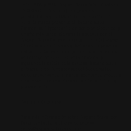
Entre 1904 y 1946, Hispano Suiza fabricó más de
12.000 vehículos de lujo de grandes
prestaciones y 50.000 motores de avión. En
2019, la marca presentó el Hispano Suiza
Carmen, su “Hypercar” cien por cien eléctrico, y
un año más tarde, elevaría la apuesta con el
Hispano Suiza Carmen Boulogne. En total suman
24 unidades exclusivas y limitadas. La primera
unidad del Carmen Boulogne en Estados Unidos
se entregó en 2022. 120 años después, y
siguiendo la estela de la exitosa Hispano Suiza,
el bisnieto del fundador Miguel Suqué Mateu
sigue preservando la marca, aportando ímpetu y
dinamismo con una clara vocación de futuro y
permanencia.
Contacto de prensa:
Para más información sobre Hispano Suiza, por
favor contacte la oficina de prensa:
press@hispanosuizacars.com