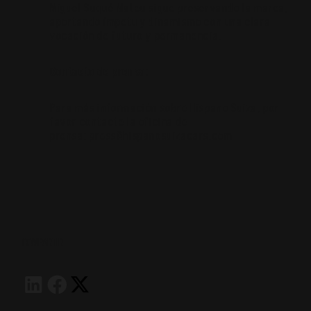
Miguel Suqué Mateu sigue preservando la marca,
aportando ímpetu y dinamismo con una clara
vocación de futuro y permanencia.
Contacto de prensa:
Para más información sobre Hispano Suiza, por
favor contacte la oficina de
prensa:
press@hispanosuizacars.com
COMPARTIR