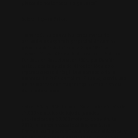
placer de pertenecer a algo único”.
Sobre Hispano Suiza:
Hispano Suiza es una histórica marca de
automóviles española propiedad de cuatro
generaciones de la familia Suqué Mateu.
Hispano Suiza Fábrica de Automóviles S.A. fue
fundada en Barcelona, en 1904, por Damián
Mateu, con la ayuda del director técnico e
ingeniero Marc Birkigt, también socio de la
empresa. En 2024 cumplirá 120 años, siendo una
de las marcas con mayor legado de la historia
de la automoción.
Entre 1904 y 1946, Hispano Suiza fabricó más de
12.000 vehículos de lujo de grandes
prestaciones y 50.000 motores de avión. En
2019, la marca presentó el Hispano Suiza
Carmen, su “Hypercar” cien por cien eléctrico, y
un año más tarde, elevaría la apuesta con el