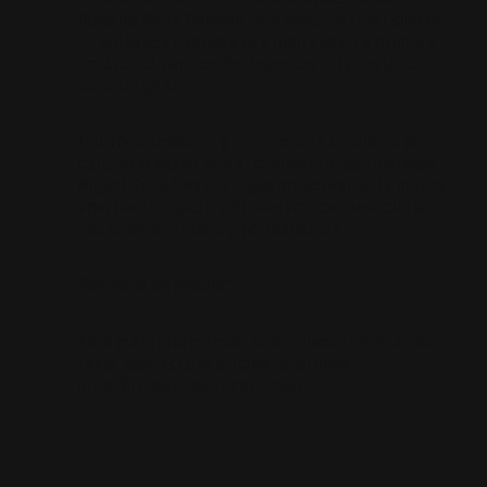
Hispano Suiza Carmen Boulogne. En total suman
24 unidades exclusivas y limitadas. La primera
unidad del Carmen Boulogne en Estados Unidos
se entregó en 2022.
120 años después, y siguiendo la estela de la
exitosa Hispano Suiza, el bisnieto del fundador
Miguel Suqué Mateu sigue preservando la marca,
aportando ímpetu y dinamismo con una clara
vocación de futuro y permanencia.
Contacto de prensa:
Para más información sobre Hispano Suiza, por
favor contacte la oficina de prensa:
press@hispanosuizacars.com