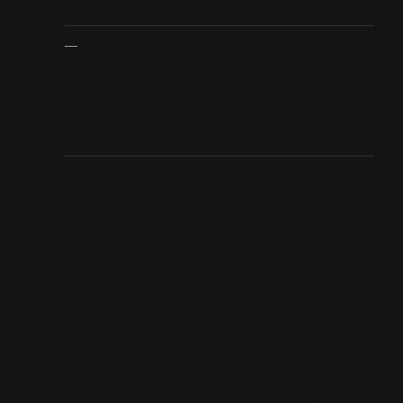
eléctricos.
La actividad forma parte de ‘
Remember the
future’
, la propuesta de MWCapital en MWC
Barcelona, que este año, aborda la
reindustrialización para mostrar como la
tecnología y la innovación están modelando
el futuro de sectores clave.
Barcelona, 28 de febrero de 2024.-
Mobile World
Capital Barcelona e Hispano Suiza han
presentado hoy, en el MWC Barcelona, el primer
simulador virtual de conducción que permite
conducir el
hypercar
Carmen Boulogne por un
recorrido que emula el mítico circuito urbano de
Montjuïc.
La iniciativa ha sido presentada en rueda de
prensa por el CEO de Hispano Suiza,
Sergio