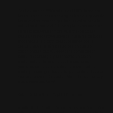
En el estand de MWCapital en el MWC Barcelona,
los usuarios pueden ver originales de algunos de
los inventos icónicos que han transformado la
industria durante el último siglo, experimentar
un viaje sensorial inmersivo a través de las
cuatro grandes revoluciones industriales (de la
mecánica a la electricidad, pasando por la
digital, hasta la IA) y participar en cuatro
experiencias
gamificadas
para comprender
como la tecnología y la innovación están
modelando el futuro de cuatro sectores
punteros como son la salud, la movilidad, la
moda y la energía. Todo ello, poniendo el foco en
una tecnología más sostenible, más resiliente y
más
human centered
.
Sobre Mobile World Capital Barcelona
Mobile World Capital Barcelona es una fundación
público-privada que impulsa el desarrollo digital