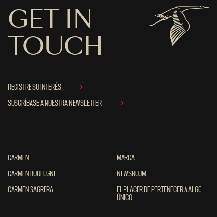
GET IN
TOUCH
REGISTRE SU INTERÉS
SUSCRÍBASE A NUESTRA NEWSLETTER
CARMEN
CARMEN
MARCA
MARCA
CARMEN BOULOGNE
CARMEN BOULOGNE
NEWSROOM
NEWSROOM
CARMEN SAGRERA
CARMEN SAGRERA
EL PLACER DE PERTENECER A ALGO ÚNIC
EL PLACER DE PERTENECER A ALGO
ÚNICO