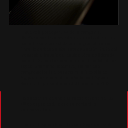
El nuevo hiperdeportivo de la compañía,
diseñado por Francesc Arenas, contará con una
parte trasera presidida por un gran alerón en
fibra de carbono vista. Esta evolución, fruto del
incansable trabajo del equipo técnico liderado
por el CTO Juan Fernández, dota al modelo de un
aspecto aún más deportivo, sin por ello
comprometer la elegancia ni la filosofía del
Hyperlux
, un concepto acuñado por Hispano
Suiza en la presentación del Carmen en 2019.
Esta novedad se une a la nueva batería de 103
kW de capacidad, lo que aumentará la
autonomía total.
El nuevo Hispano Suiza Carmen Sagrera amplía