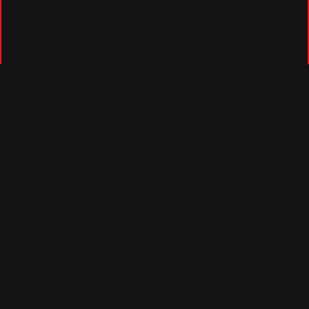
la oferta de hypercars electrificados y será el
testimonio ideal de los 120 años de historia de la
compañía fundada por Damián Mateu y Mark
Birkigt en Barcelona en 1904.
Hispano Suiza Carmen Sagrera, un guiño a las
raíces de la compañía
Sagrera hace referencia a las raíces de Hispano
Suiza en el barrio de La Sagrera, en Barcelona,
donde se estableció una de las múltiples
fábricas con las que contó el fabricante
español.
El creciente interés por sus modelos obligó a a
la compañía a trasladarse a esta zona,
reconocida por su actividad industrial, en 1907.
Fue la primera gran factoría de Hispano Suiza y
coincidió con un aumento de la producción. Se
situaba en la carretera de Ribas, donde llegó a
ocupar una superficie de 50.000 metros