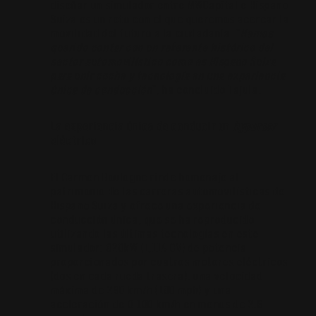
diseñar un simulador entre MWCapital e Hispano
Suiza es un reto con el que queremos acercar la
movilidad del futuro a la ciudadanía. “
Hemos
querido contar con un referente histórico del
sector automovilístico como es Hispano Suiza
para unir coche y tecnología en una experiencia
única de conducción
”, ha concluido Fajula.
La experiencia única de conducir un
hypercar
eléctrico
El Carmen Boulogne rinde homenaje al
patrimonio de las carreras automovilísticas de
Hispano Suiza y ofrece una experiencia de
conducción única, que se ha reproducido
utilizando las últimas tecnologías en este
simulador: 820kW (1,114 CV) de potencia
proporcionados por cuatros motores eléctricos
(dos en cada rueda trasera), una velocidad
máxima de 290 km/h (180 mph) y una
aceleración de 0-100 km/h en menos de 2.6