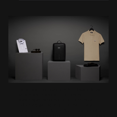
Barcelona, 7 de febrero, 2024.
Hispano Suiza
presenta su nueva boutique online:
www.hispanosuiza.boutique.
La primera
colección, ya disponible, es una cuidada
selección de productos que reflejan los valores
de la marca, y al mismo tiempo, permiten a sus