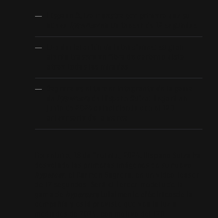
Hispano Suiza muestra por primera vez su
nuevo
hypercar
en un teaser de 12 segundos
Una declaración de intenciones: su gran
alerón trasero en fibra de carbono vista
atrae todas las miradas
Sagrera es el tercer integrante de la gama
de
hypercars
de Hispano Suiza: llegará en
junio de 2024 coincidiendo con el 120
aniversario de la marca
Barcelona, 19 de febrero, 2024.
Hispano Suiza ha
desvelado las primeras imágenes de su nuevo
hypercar
, el Carmen Sagrera, en un vídeo teaser
de 12 segundos. Será el tercer modelo de la
gama de
hypercars
totalmente eléctricosde la
compañía y está previsto que vea la luz a
mediados de 2024, con motivo del 120