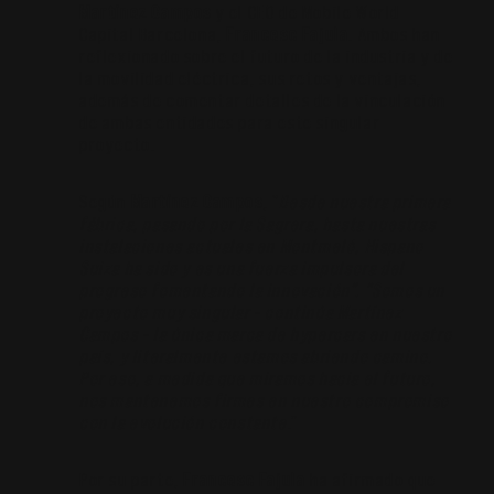
Martínez Campos
y el CEO de Mobile World
Capital Barcelona,
Francesc Fajula
. Ambos han
reflexionado sobre el futuro de la industria y de
la movilidad eléctrica, sus retos y ventajas,
además de comentar detalles de la vinculación
de ambas entidades para este singular
proyecto.
Según
Martínez Campos
, “
Desde nuestra primera
fábrica, pasando por la Sagrera, hasta nuestras
instalaciones actuales en Montmeló, Hispano
Suiza ha sido y es una fuerza impulsora del
progreso fomentando la innovación”. “Somos un
proyecto muy singular – continúa Martínez
Campos – la única marca de hypercars en nuestro
país, y literalmente estamos abriendo camino.
Por eso, a medida que miramos hacia el futuro,
nos mantenemos firmes en nuestro compromiso
con la evolución constante
.”
Por su parte,
Francesc Fajula
ha afirmado que