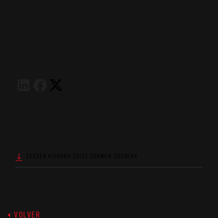
COMPARTIR
DESCARGAS
TEASER HISPANO SUIZA CARMEN SAGRERA
VOLVER