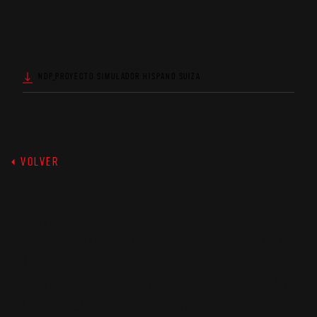
DESCARGAS
NDP_PROYECTO SIMULADOR HISPANO SUIZA
VOLVER
FEBRERO 19, 2024
CARMEN SAGRERA: HISPANO
SUIZA DESVELA LAS
PRIMERAS IMÁGENES DE SU
NUEVO HYPERCAR