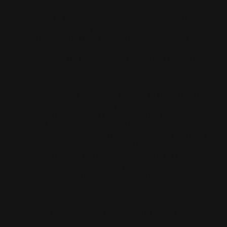
Hispano Suiza Fábrica de Automóviles S.A. fue
fundada en Barcelona, en 1904, por Damián
Mateu, con la ayuda del director técnico e
ingeniero Marc Birkigt, también socio de la
empresa. En 2024 cumplirá 120 años, siendo una
de las marcas con mayor legado de la historia
de la automoción.
Entre 1904 y 1946, Hispano Suiza fabricó más de
12.000 vehículos de lujo de grandes
prestaciones y 50.000 motores de avión. En
2019, la marca presentó el Hispano Suiza
Carmen, su “Hypercar” cien por cien eléctrico, y
un año más tarde, elevaría la apuesta con el
Hispano Suiza Carmen Boulogne. En total suman
24 unidades exclusivas y limitadas. La primera
unidad del Carmen Boulogne en Estados Unidos
se entregó en 2022.
120 años después, y siguiendo la estela de la
exitosa Hispano Suiza, el bisnieto del fundador