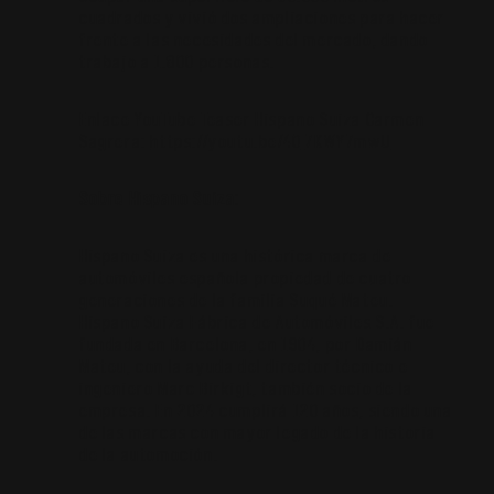
cuadrados y vivió dos ampliaciones para hacer
frente a las necesidades del mercado, dando
trabajo a 1.800 personas.
Enlace YouTube Teaser Hispano Suiza Carmen
Sagrera:
https://youtu.be/4O_7KWY7mwU
Sobre Hispano Suiza:
Hispano Suiza es una histórica marca de
automóviles española propiedad de cuatro
generaciones de la familia Suqué Mateu.
Hispano Suiza Fábrica de Automóviles S.A. fue
fundada en Barcelona, en 1904, por Damián
Mateu, con la ayuda del director técnico e
ingeniero Marc Birkigt, también socio de la
empresa. En 2024 cumplirá 120 años, siendo una
de las marcas con mayor legado de la historia
de la automoción.