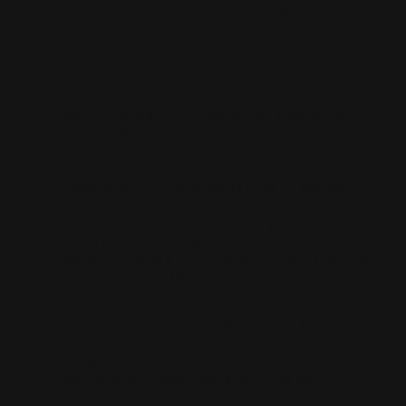
seguidores lucir con orgullo el emblema de la
cigüeña.
Polos de manga corta en suave algodón piqué en
color Cava o Granate; una clásica camisa blanca
con cuello francés en popelin de algodón con el
logotipo bordado en el pecho y un jersey sport
gris de cuello redondo, son algunos de los
artículos ya disponibles en la boutique online de
Hispano Suiza. Completan la línea de productos
unas exclusivas gafas de sol en color café y el
versátil maletín de color negro y tejido
impermeable, con capacidad para un ordenador
portátil de hasta 15,6” o tablet de hasta 10”, con
puerto de carga USB.
A mediados de 2024 saldrá a la luz la Capsule
Collection que ya reflejará la nueva imagen
corporativa de la marca estrenada en abril del
año pasado. Hispano Suiza continúa así
expandiendo su filosofía de experimentar “el