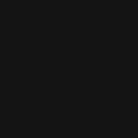
segundos.
El simulador, el trabajo de I+D e ingeniería
detrás del Carmen Boulogne y el papel de
Hispano Suiza como germen de la industria de la
automoción en nuestro país han protagonizado
la mesa redonda en la que ha participado el CMO
de Hispano Suiza,
Victor Cobos,
el CIO de Mobile
World Capital,
Eduard Martín,
Luis Pérez Sala
, ex
piloto de Fórmula 1 y
driver
ambassador
de
Hispano Suiza y
Pablo Suárez
, piloto de pruebas
de Hispano Suiza.
Un viaje a la Barcelona del futuro a través de la
industria
Esta experiencia forma parte de ‘
Remember the
future’
, la propuesta de MWCapital que recorre
el pasado, presente y futuro de los sectores que
han transformado la industria y economía, y que
han situado a Barcelona como referente global.