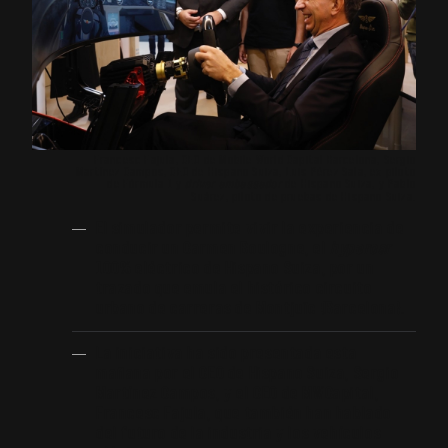
Francesc Fajula, CEO de Mobile World Capital Barcelona, Sergio
Martínez Campos, CEO de Hispano Suiza, Luis Pérez Sala, ex piloto
de Fórmula 1 y
driver ambassador
de Hispano Suiza, y Pablo
Suárez, piloto de pruebas de Hispano Suiza.
El simulador permite vivir la experiencia de
conducir un Carmen Boulogne, el
hypercar
100% eléctrico de Hispano Suiza, por un
trazado que emula el histórico circuito
urbano de carreras de Montjuïc (Barcelona).
La iniciativa ha sido presentada esta
mañana por el CEO de Hispano Suiza, Sergio
Martínez Campos, y el CEO de MWCapital,
Francesc Fajula, que también han hablado
del futuro de la industria y los vehículos