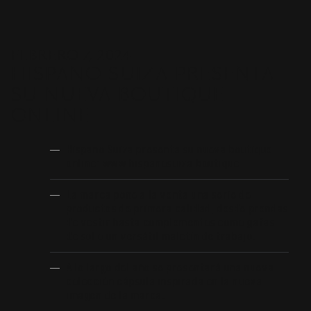
FEBRERO 7, 2024
HISPANO SUIZA PRESENTA
SU NUEVA BOUTIQUE
ONLINE
Hispano Suiza presenta su nueva boutique
online: www.hispanosuiza.boutique.
La marca pone a la venta una serie de
productos de primera calidad, desde prendas
de vestir hasta complementos como gafas
de sol o un versátil maletín de trabajo.
A lo largo del año se presentará una nueva
colección cápsula inspirada en la nueva
imagen de la marca.