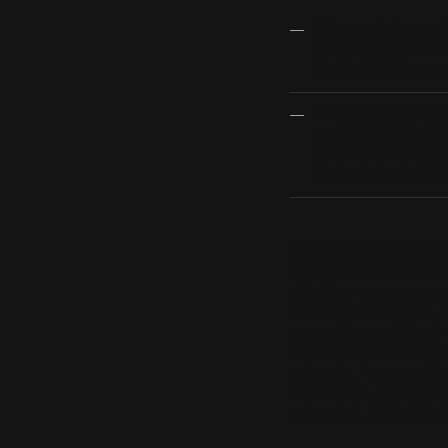
Hispano Suiza parti
Privé, que se celeb
(Reino Unido), con 
El hiperdeportivo e
mercado hará su deb
donde exclusividad,
una semana única e
Blenheim Palace (Wood
El Hispano Suiza Carm
eléctrico con unas pr
1.019 CV de potencia. 
compañía española al
tecnológica, las altas
potencia. Y es por ell
septiembre, en uno de
automóvil, Salón Privé