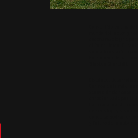
Convertido en una de l
mundo del motor y del 
escenario elegido par
el Reino Unido. Durante
vehículo estará expues
Patrimonio de la Huma
Winston Churchill.
Diseñado, desarrollado
Carmen es la máxima r
sensación de deseo qu
caracterizado por la d
Carmen aúna el exclus
de hiperlujo y será un
donde se podrán encon
y futuro de la automo