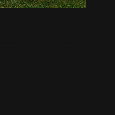
as citas obligadas para todos los amantes del
lujo, la semana del Salón Privé ha sido el
a que el Hispano Suiza Carmen haga su debut en
 los 5 días de salón, el lujoso y exclusivo
to en los jardines del Palacio de Blenheim,
nidad por la UNESCO y hogar ancestral de
 y fabricado en Barcelona, el Hispano Suiza
epresentación de los valores de exclusividad y
e trasmite Salón Privé. Con un diseño
eportividad y la elegancia atemporal, el
ivo legado de la marca en un moderno vehículo
o de los grandes protagonistas de la muestra,
trar auténticos tesoros del presente, pasado
ción.