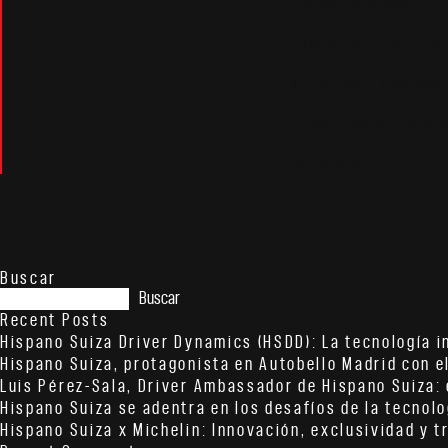
Además de conocer de
los asistentes a Salón
últimas novedades de 
deleitarse con los má
automóviles y motocic
Este año, además, se r
Richard Burns, con un
cuando se cumplen 20 
del Mundo.
Buscar
Buscar
Recent Posts
Hispano Suiza Driver Dynamics (HSDD): La tecnología in
Hispano Suiza, protagonista en Autobello Madrid con 
Luis Pérez-Sala, Driver Ambassador de Hispano Suiza: 
Hispano Suiza se adentra en los desafíos de la tecnolo
Hispano Suiza x Michelin: Innovación, exclusividad y 