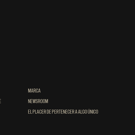
MARCA
MARCA
E
E
NEWSROOM
NEWSROOM
EL PLACER DE PERTENECER A ALGO ÚNICO
EL PLACER DE PERTENECER A ALGO ÚNICO