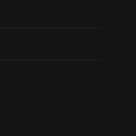
cipa en el icónico Concours d’Elégance de Salón
ra del 1 al 5 de septiembre en Blenheim Palace
el Carmen.
léctrico con el que Hispano Suiza regresó al
ut en el Reino Unido en una cita legendaria,
 lujo y elegancia van de la mano para ofrecer
n el mundo del automóvil
.
stock, Reino Unido), 1 de Septiembre de 2021
–
en no es únicamente un vehículo totalmente
estaciones de auténtico ensueño gracias a sus
El hiperdeportivo que significó el regreso de la
 mercado representa la excelencia
 prestaciones y el lujo elevado a su máxima
o que estará presente, desde hoy hasta el 5 de
 los eventos más glamurosos del sector del
.