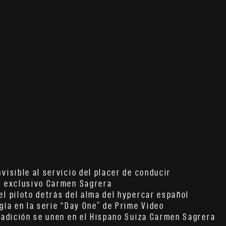
 primera mano el nuevo Hispano Suiza Carmen,
 Privé tendrán la oportunidad de descubrir las
diversos fabricantes internacionales y
s de 100 vehículos expuestos, entre
letas, en el exclusivo Concours d’Elégance.
endirá homenaje a la leyenda de los rallyes,
a colección de sus coches de competición
años de su histórica victoria en el Campeonato
visible al servicio del placer de conducir
el exclusivo Carmen Sagrera
el piloto detrás del alma del hypercar español
gía en la serie “Day One” de Prime Video
tradición se unen en el Hispano Suiza Carmen Sagrera