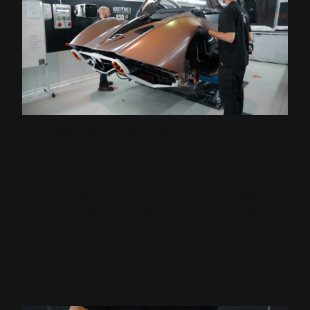
Fase 2: Montaje del chasis
La producción del último
hypercar
de Hispano
Suiza continúa con la instalación de los
diferentes elementos de la carrocería sobre el
monocasco, todos ellos de fibra de carbono, un
proceso que se realiza a mano, con sumo
cuidado en el detalle para que cada pieza encaje
a la perfección. También se instalan algunos
elementos interiores.