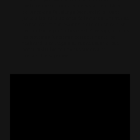
tanto en carretera como en pista, en el Circuit
de Barcelona-Catalunya (Montmeló), situado
junto a las instalaciones de la marca. Una vez se
compruebe minuciosamente que el vehículo se
encuentra en perfectas condiciones y que todos
los sistemas funcionan correctamente, se
realizará la entrega a su nuevo usuario, que
podrá disfrutar de una experiencia de
conducción suprema.