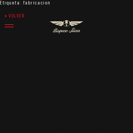
Etiqueta:
fabricacion
VOLVER
ENERO 16, 2025
ASÍ SE FABRICA EL HISPANO
SUIZA CARMEN SAGRERA:
CINCO PASOS PARA
CONSTRUIR EL HYPERCAR
DEFINITIVO
Barcelona, 16 de enero 2025.
El Hispano Suiza
Carmen Sagrera es el
hypercar
definitivo.
Presentado el pasado mes de junio como
celebración de los 120 años de la marca, supone
un paso adelante en cuanto a prestaciones,
eficiencia y autonomía. El Carmen Sagrera