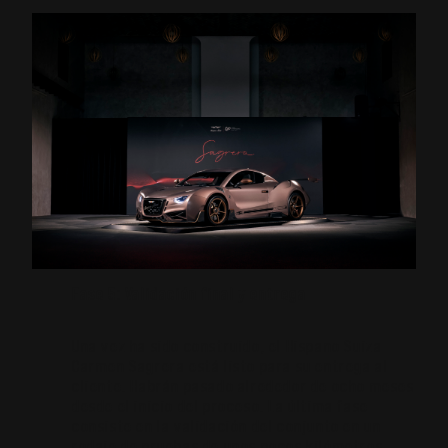
Fase 5: Validación final y entrega
Una vez ha sido construido, el Hispano Suiza
Carmen Sagrera está listo para su entrega al
cliente. Habrán pasado alrededor de ocho meses
desde el inicio del proceso. La última fase
consiste en la validación del conjunto en un
rodaje de pruebas de unos pocos kilómetros,