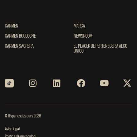
CARMEN
CARMEN
MARCA
MARCA
CARMEN BOULOGNE
CARMEN BOULOGNE
NEWSROOM
NEWSROOM
CARMEN SAGRERA
CARMEN SAGRERA
EL PLACER DE PERTENECER A ALGO ÚNIC
EL PLACER DE PERTENECER A ALGO
ÚNICO
© Hispanosuizacars 2026
Aviso legal
Política de privacidad