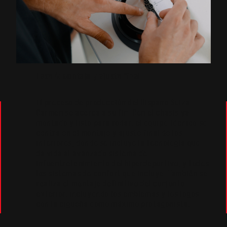
Fase 4: Montaje y ajuste final
El proceso de producción del Hispano Suiza
Carmen se acerca a su fin. Con el chasis ya
montado y listo para rodar, el equipo técnico se
centra en el montaje y ajuste final de los
interiores, donde se incluye la tecnología que
da vida al avanzado sistema de
infoentretenimiento del hiperdeportivo, y todos
los sistemas de confort que incluye. También se
realiza el montaje definitivo del conjunto
exterior, incluyendo los emblemas y los logos
con la cigüeña como máximo protagonista.