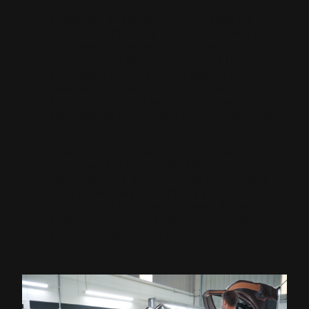
Los primeros pasos consisten en el pre-
ensamblaje de varios conjuntos, como los
subchasis delantero y trasero, los cuatro trenes
de suspensión, los palieres y el tablero interior.
En el subchasis delantero se instala la
dirección; y en el trasero, el soporte para los
inversores, y el sistema de propulsión (motores
y reductor, que habrán sido testeados y
calibrados en previamente en el dinamómetro).
En paralelo, el equipo técnico de la compañía
construye la batería de 103 kWh, que se produce
internamente, y que se estrena en el Hispano
Suiza Carmen Sagrera. Gracias a ella, este
modelo cuenta con una autonomía de hasta 480
kilómetros. Al mismo tiempo, otro equipo
produce el cableado de alta tensión.