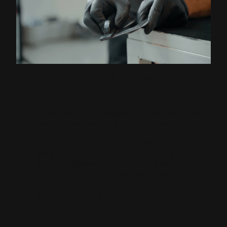
Fase 1: Pre-ensamblaje de componentes y
producción de la batería
La producción del Hispano Suiza Carmen Sagrera
comienza en paralelo a la configuración del
vehículo por parte del cliente. Al tratarse de un
modelo altamente personalizable, que hace de
cada unidad única en consonancia con el
concepto
hyperlux
acuñado por la marca, el
equipo de diseño de la compañía mantiene un
contacto habitual con el futuro propietario para
adaptar el coche a sus gustos e informarle de
los avances en la producción.