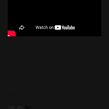
Contacto de Prensa:
Para más información sobre Hispano Suiza, por
favor contacte la oficina de prensa:
press@hispanosuizacars.com
COMPARTIR