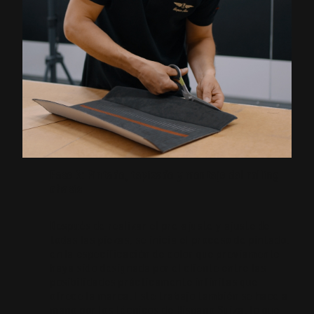
Fase 3: Pintado, tapizado y montaje del rolling
chasis
Después de realizar el pre-ajuste y ajuste de
todas las piezas, se inicia el proceso de pintado,
en la especificación de color que previamente
haya sido designada por el cliente entre las
posibilidades prácticamente infinitas que
ofrece la marca. Este trabajo también se hace a
mano por los técnicos de Hispano Suiza, lo que