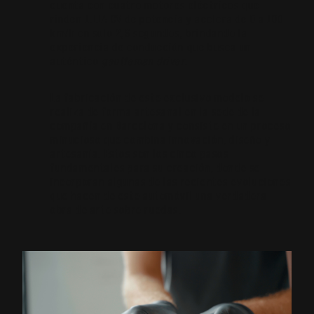
cuenta con cuatro motores eléctricos que
rinden 1.114 CV de potencia y acelera de 0 a 100
km/h en solo 2,6 segundos, brindando la
experiencia de conducción que busca un
auténtico
gentleman driver
.
La fabricación de este exclusivo modelo se
realiza de forma artesanal en la sede de la
compañía en Barcelona y consiste en un proceso
minucioso que combina innovación, diseño y
artesanía. Estos son los cinco pasos
fundamentales para su creación, donde se
incorporan algunas de las recientes evoluciones
que hacen de este automóvil una verdadera
obra de arte sobre ruedas.