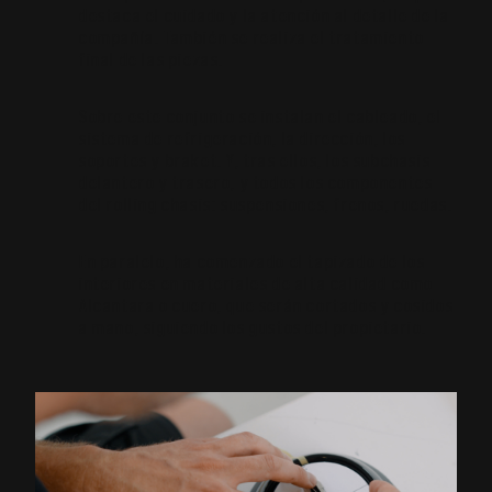
destaca el cuidado y la atención al detalle de la
compañía. También se realiza el tratamiento
final de las piezas.
Sobre este conjunto se instalan el cableado, el
sistema de refrigeración, la dirección, los
soportes y braket. Y, tras ellos, los subchasis
delantero y trasero, y todos los componentes
del rolling chasis: suspensiones, frenos, ruedas.
En paralelo, ha comenzado el tapizado de los
interiores en materiales de alta calidad como
Alcantara o cuero, que serán cortados y cosidos
a mano, siguiendo los gustos del propietario.