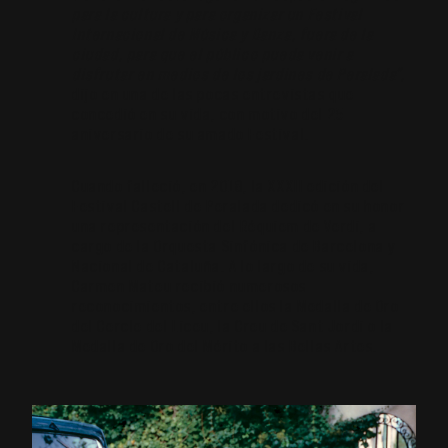
para la cultura y para organizar un Festival
Internacional de Música y Danza, fuera de la
ciudad, para que el público pueda venir a
disfrutar en medios de los jardines de Peralada”,
dijo en una de las pocas entrevistas que
concedió en su vida, con motivo del 25
aniversario de su amado Festival.
Cuando falleció, en 2018, la XXXII edición del
Festival Castell de Peralada dedicó en su honor
una representación del Réquiem de Verdi, a
cargo de la Orquesta Sinfónica de Barcelona y
Nacional de Cataluña. A lo largo de su vida,
Carmen Mateu recibió numerosos
reconocimientos, entre ellos la Medalla de Oro
del Cercle del Liceu, la Creu de Sant Jordi o la
Medalla de Oro del Mérito a las Bellas Artes.