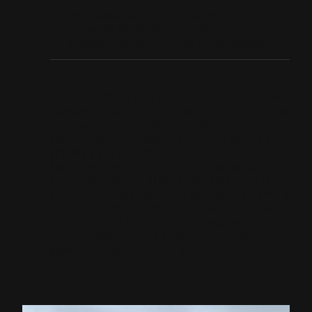
debut en el Reino Unido en una cita
legendaria, donde exclusividad, lujo y
elegancia van de la mano para ofrecer una
semana única en el mundo del automóvil
.
Blenheim Palace (Woodstock, Reino Unido), 1 de
Septiembre de 2021
– El Hispano Suiza Carmen no
es únicamente un vehículo totalmente eléctrico
con unas prestaciones de auténtico ensueño
gracias a sus 1.019 CV de potencia. El
hiperdeportivo que significó el regreso de la
compañía española al mercado representa la
excelencia tecnológica, las altas prestaciones y
el lujo elevado a su máxima potencia. Y es por
ello que estará presente, desde hoy hasta el 5
de septiembre, en uno de los eventos más
glamurosos del sector del automóvil, Salón
Privé.