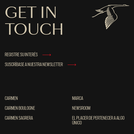
GET IN
TOUCH
REGISTRE SU INTERÉS
SUSCRÍBASE A NUESTRA NEWSLETTER
CARMEN
CARMEN
MARCA
MARCA
CARMEN BOULOGNE
CARMEN BOULOGNE
NEWSROOM
NEWSROOM
CARMEN SAGRERA
CARMEN SAGRERA
EL PLACER DE PERTENECER A ALGO ÚNIC
EL PLACER DE PERTENECER A ALGO
ÚNICO