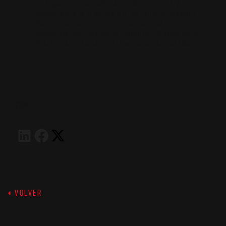
d’Elégance. Este año, además, se rendirá
homenaje a la leyenda de los rallyes, Richard
Burns, con una colección de sus coches de
competición cuando se cumplen 20 años de su
histórica victoria en el Campeonato del Mundo.
COMPARTIR
VOLVER