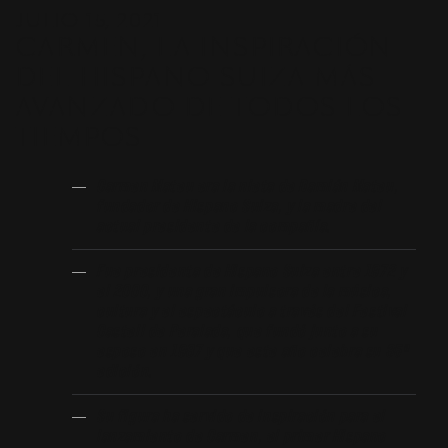
JULIO 15, 2021
CARMEN, LA INSPIRACIÓN
DEL HISPANO SUIZA MÁS
AVANZADO DE TODOS LOS
TIEMPOS
Carmen Mateu era la nieta de Damián Mateu,
fundador de Hispano Suiza, y la madre del
actual presidente de la compañía.
Fue presidenta de Hispano Suiza entre 1972 y
el 2000, y una gran impulsora de la música,
cultura y el espectáculo a través del Festival
Castell de Peralada, que fundó junto a su
esposo en 1987 y que este año celebra su 35ª
edición.
Su figura ha servido de inspiración para el
lanzamiento de Carmen, el primer Hispano