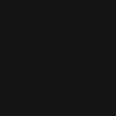
interior se encuentra almacenada una
majestuosa colección de libros, cerámicas y
obras de arte.
Con una herencia como esta, no es de extrañar
que Carmen se contagiara de una incalculable
pasión por la música, la cultura y el arte.
Recibió una formación especializada en arte y
decoración, y a ello se dedicó durante toda su
vida. En 1957 se casó con el empresario Arturo
Suqué y a la postre presidente del Grup
Peralada, dentro del que se encuentran las
empresas controladas por la familia, como la
propia Hispano Suiza.
Impulsada por su amor por la música y el
espectáculo, Carmen y su esposo pusieron en
marcha en 1987 el Festival de Peralada,
celebrado desde entonces en el entorno del
Castillo de Peralada y que se ha convertido en
una referencia tanto nacional como