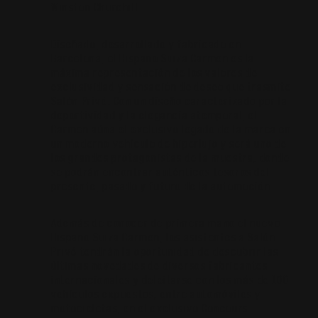
Winston Churchill.
Diseñado, desarrollado y fabricado en
Barcelona, el Hispano Suiza Carmen es la
máxima representación de los valores de
exclusividad y sensación de deseo que trasmite
Salón Privé. Con un diseño caracterizado por la
deportividad y la elegancia atemporal, el
Carmen aúna el exclusivo legado de la marca en
un moderno vehículo de hiperlujo y será uno de
los grandes protagonistas de la muestra, donde
se podrán encontrar auténticos tesoros del
presente, pasado y futuro de la automoción.
Además de conocer de primera mano el nuevo
Hispano Suiza Carmen, los asistentes a Salón
Privé tendrán la oportunidad de descubrir las
últimas novedades de diversos fabricantes
internacionales y deleitarse con los más de 100
vehículos expuestos, entre automóviles y
motocicletas, en el exclusivo Concours