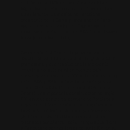
de febrero de 1936 en Barcelona, era hija de
Miguel Mateu i Pla, quien entre otras muchas
otras labores fue alcalde de Barcelona,
presidente de La Caixa y Embajador en Paris.
Miguel, a su vez, era hijo de Damián Mateu,
empresario de éxito, que en 1904 fundó Hispano
Suiza junto a Marc Birkigt.
Carmen vivió el final de la primera era de
Hispano Suiza, una marca a la que guardaba un
gran cariño y que revolucionó la incipiente
industria del automóvil en nuestro país,
construyendo más de 12.000 automóviles de lujo
entre 1904 y 1946. La familia también poseía
desde 1923 el Castillo de Peralada (Peralada,
Girona), una imponente construcción del siglo
XIV, antiguo centro del condado de Perelada y
hoy sede del Grup Peralada, que capitanea la
familia Suqué Mateu. Rodeado por inmensos
jardines de casi 77.000 metros cuadrados,
diseñados por el arquitecto François Duvilliers,
y flanqueado por dos torres del siglo XIV, en su