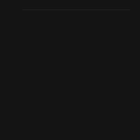
Suiza de la nueva era de la empresa.
Barcelona, 15 de julio de 2021
. Hispano Suiza
Carmen representa la excelencia tecnológica,
las altas prestaciones y el lujo elevado a su
máxima potencia. En definitiva, es el vehículo
más avanzado jamás creado en nuestro país. Un
modelo de tal calado debía llevar el nombre de
una figura clave en la historia de la marca:
Carmen Mateu. Un homenaje a la persecución de
los sueños, al infinito amor por la cultura y el
arte, y a la promoción del talento y de nuestra
tierra dentro y fuera de nuestras fronteras.
El renacer de la marca Hispano Suiza lleva el
nombre de “Carmen”, una elección que no es
fruto de una casualidad o el alzar, sino todo lo
contrario, es un nombre que encarna
perfectamente lo que representa la compañía y
su producto. Carmen Mateu Quintana nació el 21