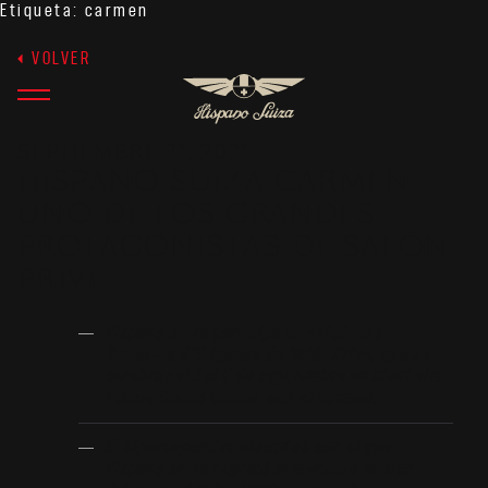
Etiqueta:
carmen
VOLVER
SEPTIEMBRE 21, 2021
HISPANO SUIZA CARMEN:
UNO DE LOS GRANDES
PROTAGONISTAS DE SALÓN
PRIVÉ
Hispano Suiza participa en el icónico
Concours d’Elégance de Salón Privé, que se
celebra del 1 al 5 de septiembre en Blenheim
Palace (Reino Unido), con el Carmen.
El hiperdeportivo eléctrico con el que
Hispano Suiza regresó al mercado hará su