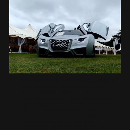
Convertido en una de las citas obligadas para
todos los amantes del mundo del motor y del
lujo, la semana del Salón Privé ha sido el
escenario elegido para que el Hispano Suiza
Carmen haga su debut en el Reino Unido. Durante
los 5 días de salón, el lujoso y exclusivo
vehículo estará expuesto en los jardines del
Palacio de Blenheim, Patrimonio de la
Humanidad por la UNESCO y hogar ancestral de