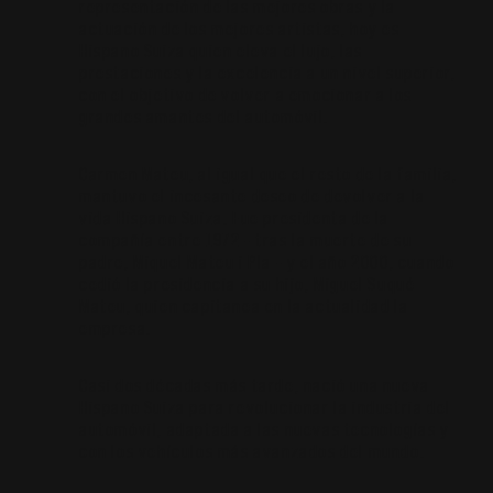
representación de las mejores obras y la
actuación de los mejores artistas, hoy es
Hispano Suiza quien eleva el lujo, las
prestaciones y la excelencia a un nivel superior,
con el objetivo de volver a emocionar a los
grandes amantes del automóvil.
Carmen Mateu, al igual que el resto de la familia,
mantuvo el incesante deseo de devolver a la
vida Hispano Suiza. Fue presidenta de la
compañía entre 1972 – tras la muerte de su
padre, Miquel Mateu i Pla – y el año 2000, cuando
cedió la presidencia a su hijo, Miguel Suqué
Mateu, quien capitanea en la actualidad la
empresa.
Casi dos décadas más tarde, nació una nueva
Hispano Suiza para revolucionar la industria del
automóvil, adaptada a las nuevas tecnologías y
con los vehículos más avanzados del mundo.