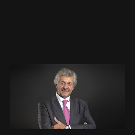
“Hispano Suiza es la única marca que hoy en día
sigue en manos de una familia. Durante cuatro
generaciones hemos preservado la marca Hispano
Suiza, que está estrechamente ligada con la
familia Suqué Mateu”,
declara Miguel Suqué
Mateu, presidente de Hispano Suiza, hijo de
Carmen Mateu y Artur Suqué y bisnieto de
Damián Mateu, fundador de la marca.