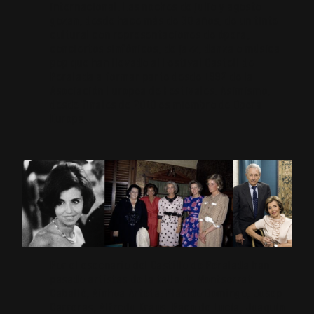
internacional. Las noches de julio y agosto
gozan, desde hace más de 30 años, de un tinte
cultural con representaciones de ópera,
conciertos sinfónicos, de jazz, danza o música
pop que han llevado al Festival Castell de
Peralada a formar parte desde 1992 de la
Asociación Europea de Festivales. Asimismo,
desde finales de 2010 es miembro de Opera
Europa.
Por el escenario del Castillo de Peralada han
pasado artistas de la talla de Montserrat
Caballé, Ainhoa Arteta, Plácido Domingo, Josep
Carreras, Alfredo Kraus, Paco de Lucía, Joaquín