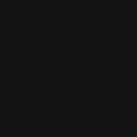
“El nombre de Carmen es un homenaje a nuestra
madre. Cuando debatíamos qué nombre poner al
vehículo, surgió la idea de que fuese Carmen y a
la familia nos encantó. Ella siempre me decía que
quería ver de nuevo un Hispano Suiza por las
calles, y estoy seguro de que ahora estará
orgullosa de ello. La firma que se encuentra en la
parte trasera del vehículo es su firma original”.
En marzo de 2019 se presentó en el Salón del
Automóvil de Ginebra el nuevo vehículo con el
que la marca regresó a la vida: Carmen, un
hiperdeportivo eléctrico de 1.019 CV de potencia
con diseño atemporal y que se ha diseñado,
desarrollado y fabricado en Barcelona, del que
solo se producirán 19 unidades. Cinco de ellas
serán en su versión más extrema, llamada
Carmen Boulogne, que eleva su potencia hasta
los 1.114 CV. Se trata de un digno homenaje a la
figura de una mujer que puso todo su empeño en
mantener en lo más alto el legado de la familia,
con elegancia y honor, y que cumplió el sueño de