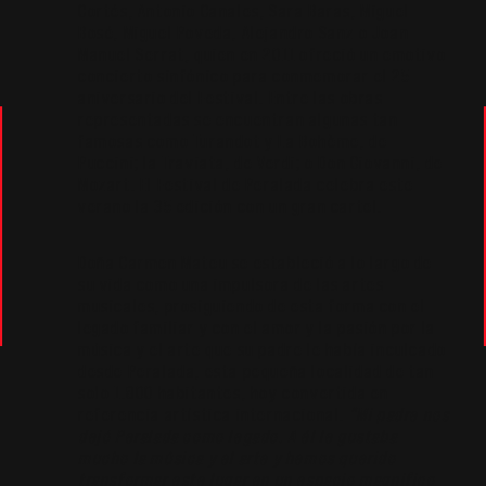
Cortés, Antonio Canales, Sara Baras, Miguel
Bosé, Miguel Poveda, Alejandro Sanz o Joan
Manuel Serrat, quien en 2011 ofreció un emotivo
concierto sinfónico para conmemorar el 25
aniversario del Festival. Entre las obras
representadas se encuentran algunas tan
famosas como Turandot y La Bohème, de
Puccini; la Traviata, de Verdi; o Don Giovanni, de
Mozart. El Festival de Peralada celebra este
verano la 35 edición con un gran cartel.
Doña Carmen Mateu se estableció a lo largo de
su vida como una impulsora de las artes
musicales, prosiguiendo de esta forma con el
legado familiar y con el amor y la pasión por la
música y el arte que su padre le había inculcado
desde Peralada, esta pequeña localidad de tan
solo 1.800 habitantes, hoy convertida en
referencia artística internacional.
“Mi padre nos
dejó Peralada como legado. A él le gustaba
mucho la música y el arte y hemos querido
transformar este lugar en un espacio magnifico