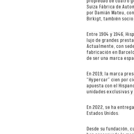
propiedad de cuatro g
Suiza Fábrica de Autom
por Damián Mateu, con
Birkigt, también socio
Entre 1904 y 1946, His
lujo de grandes prest
Actualmente, con sede
fabricación en Barcel
de ser una marca españ
En 2019, la marca pre
“Hypercar” cien por ci
apuesta con el Hispan
unidades exclusivas y
En 2022, se ha entreg
Estados Unidos.
Desde su fundación, c