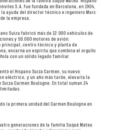
eneraciones de la familia Suqué Mateu. Hispano
óviles S.A. fue fundada en Barcelona, en 1904,
 la ayuda del director técnico e ingeniero Marc
 de la empresa.
pano Suiza fabricó más de 12.000 vehículos de
aciones y 50.000 motores de avión.
 principal, centro técnico y planta de
ona, encarna un espíritu que combina el orgullo
ola con un sólido legado familiar.
sentó el Hispano Suiza Carmen, su nuevo
en eléctrico, y un año más tarde, elevaría la
o Suiza Carmen Boulogne. En total suman 24
 limitadas.
ado la primera unidad del Carmen Boulogne en
uatro generaciones de la familia Suqué Mateu