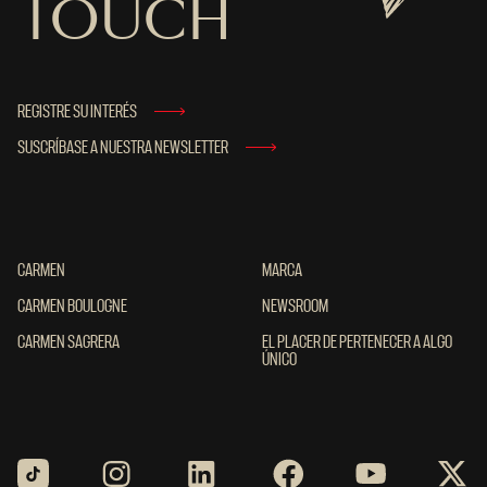
TOUCH
REGISTRE SU INTERÉS
SUSCRÍBASE A NUESTRA NEWSLETTER
CARMEN
CARMEN
MARCA
MARCA
CARMEN BOULOGNE
CARMEN BOULOGNE
NEWSROOM
NEWSROOM
CARMEN SAGRERA
CARMEN SAGRERA
EL PLACER DE PERTENECER A ALGO ÚNIC
EL PLACER DE PERTENECER A ALGO
ÚNICO