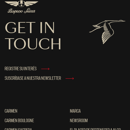
GET IN
TOUCH
REGISTRE SU INTERÉS
SUSCRÍBASE A NUESTRA NEWSLETTER
CARMEN
CARMEN
MARCA
MARCA
CARMEN BOULOGNE
CARMEN BOULOGNE
NEWSROOM
NEWSROOM